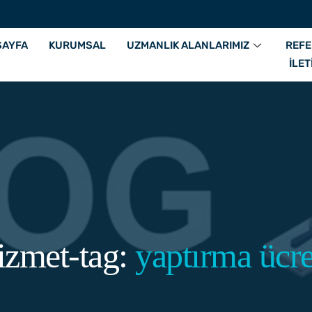
SAYFA
KURUMSAL
UZMANLIK ALANLARIMIZ
REFE
İLET
izmet-tag:
yaptırma ücre