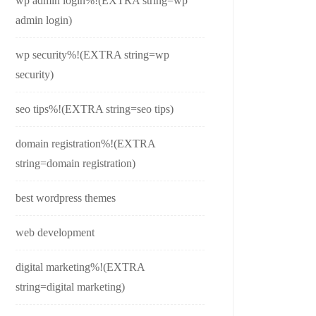
wp admin login%!(EXTRA string=wp
admin login)
wp security%!(EXTRA string=wp
security)
seo tips%!(EXTRA string=seo tips)
domain registration%!(EXTRA
string=domain registration)
best wordpress themes
web development
digital marketing%!(EXTRA
string=digital marketing)