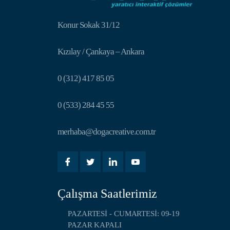
Konur Sokak 31/12
Kızılay / Çankaya – Ankara
0 (312) 417 85 05
0 (533) 284 45 55
merhaba@dogacreative.com.tr
Çalışma Saatlerimiz
PAZARTESI - CUMARTESI: 09-19
PAZAR KAPALI