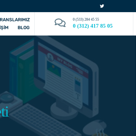
RANSLARIMIZ
0 (533) 284 45 55
0 (312) 417 85 05
IŞIM
BLOG
ti