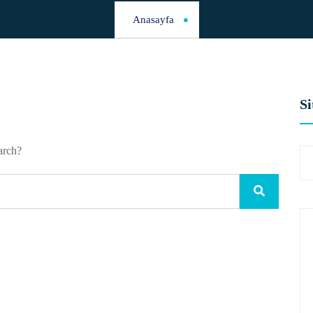
Anasayfa
Si
arch?